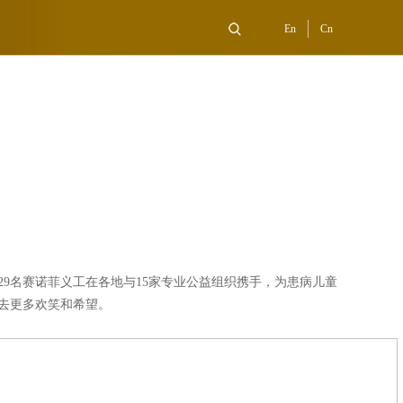
En
Cn
29名赛诺菲义工在各地与15家专业公益组织携手，为患病儿童
带去更多欢笑和希望。